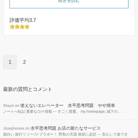
続きを読む
評価平均3.7
1
2
最新の質問とコメント
使えないエレベーター 水平思考問題 やや簡単
Shaun
on
ノートへ転記 重要なロケ情報 — すごく貴重。 my homepage; 城下の…
水平思考問題 お店の新たなサービス
Josephorere
on
面白い 旅行リソース! ブラボー！ 野鳥の天国 旅前に必読 — 安心して旅でき