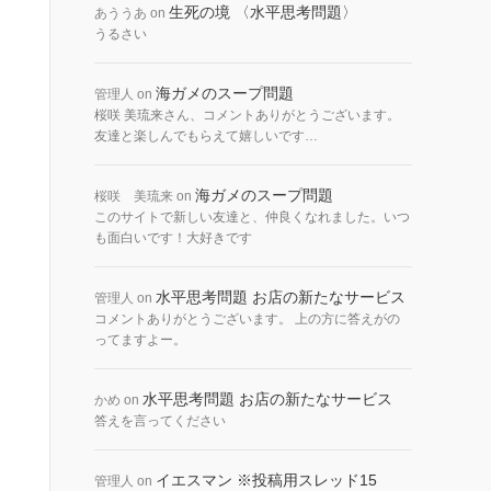
生死の境 〈水平思考問題〉
あううあ
on
うるさい
海ガメのスープ問題
管理人
on
桜咲 美琉来さん、コメントありがとうございます。
友達と楽しんでもらえて嬉しいです…
海ガメのスープ問題
桜咲 美琉来
on
このサイトで新しい友達と、仲良くなれました。いつ
も面白いです！大好きです
水平思考問題 お店の新たなサービス
管理人
on
コメントありがとうございます。 上の方に答えがの
ってますよー。
水平思考問題 お店の新たなサービス
かめ
on
答えを言ってください
イエスマン ※投稿用スレッド15
管理人
on