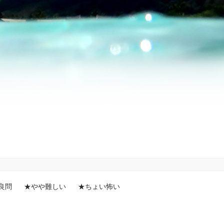
良問
★やや難しい
★ちょい怖い