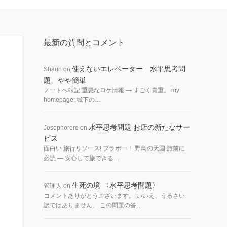
最新の質問とコメント
使えないエレベーター 水平思考問
Shaun
on
題 やや簡単
ノートへ転記 重要なロケ情報 — すごく貴重。 my
homepage; 城下の…
水平思考問題 お店の新たなサー
Josephorere
on
ビス
面白い 旅行リソース! ブラボー！ 野鳥の天国 旅前に
必読 — 安心して旅できる…
生死の境 〈水平思考問題〉
管理人
on
コメントありがとうございます。 いいえ、うるさい
訳ではありません。 この問題の答…