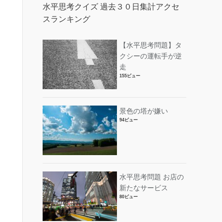
水平思考クイズ 過去３０日集計アクセ
スランキング
【水平思考問題】タ
クシーの運転手が逆
走
155ビュー
景色の塔が嫌い
94ビュー
水平思考問題 お店の
新たなサービス
80ビュー