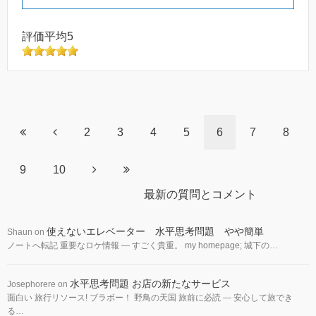
評価平均5
2
3
4
5
6
7
8
9
10
最新の質問とコメント
使えないエレベーター 水平思考問題 やや簡単
Shaun
on
ノートへ転記 重要なロケ情報 — すごく貴重。 my homepage; 城下の…
水平思考問題 お店の新たなサービス
Josephorere
on
面白い 旅行リソース! ブラボー！ 野鳥の天国 旅前に必読 — 安心して旅でき
る…