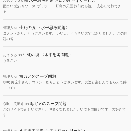
水平思考問題 お店の新たなサービス
Josephorere
on
面白い 旅行リソース! ブラボー！ 野鳥の天国 旅前に必読 — 安心して旅でき
る…
生死の境 〈水平思考問題〉
管理人
on
コメントありがとうございます。 いいえ、うるさい訳ではありません。 この問
題の答…
生死の境 〈水平思考問題〉
あううあ
on
うるさい
海ガメのスープ問題
管理人
on
桜咲 美琉来さん、コメントありがとうございます。友達と楽しんでもらえて嬉
しいです…
海ガメのスープ問題
桜咲 美琉来
on
このサイトで新しい友達と、仲良くなれました。いつも面白いです！大好きで
す
水平思考問題 お店の新たなサービス