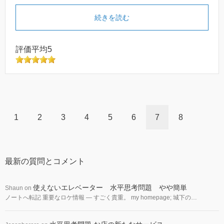
続きを読む
評価平均5
1
2
3
4
5
6
7
8
最新の質問とコメント
使えないエレベーター 水平思考問題 やや簡単
Shaun
on
ノートへ転記 重要なロケ情報 — すごく貴重。 my homepage; 城下の…