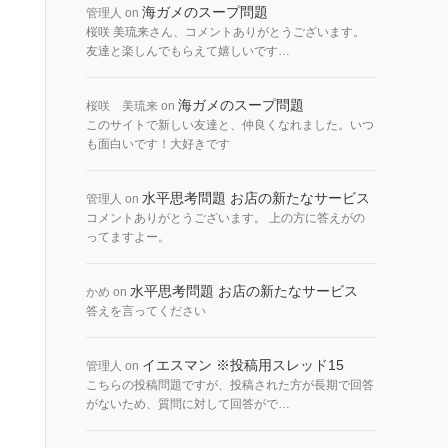
海ガメのスープ問題
管理人
on
桜咲 美琉来さん、コメントありがとうございます。
友達と楽しんでもらえて嬉しいです…
海ガメのスープ問題
桜咲 美琉来
on
このサイトで新しい友達と、仲良くなれました。いつ
も面白いです！大好きです
水平思考問題 お店の新たなサービス
管理人
on
コメントありがとうございます。 上の方に答えがの
ってますよー。
水平思考問題 お店の新たなサービス
かめ
on
答えを言ってください
イエスマン ※投稿用スレッド15
管理人
on
こちらの投稿問題ですが、投稿された方が長期で回答
がないため、質問に対して回答がで…