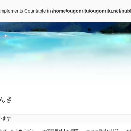
t implements Countable in
/home/ougonritu/ougonritu.net/publ
んき
います