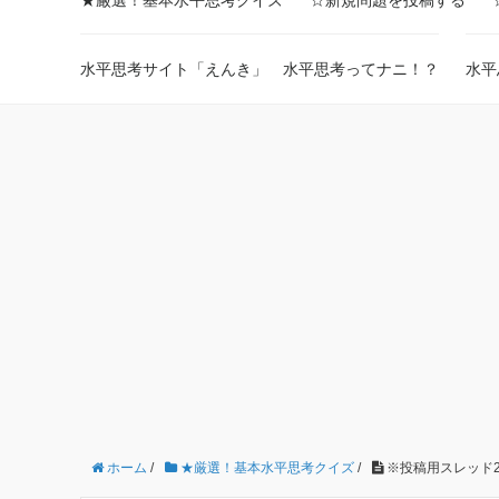
★厳選！基本水平思考クイズ
☆新規問題を投稿する
水平思考サイト「えんき」 水平思考ってナニ！？
水平
ホーム
/
★厳選！基本水平思考クイズ
/
※投稿用スレッド2