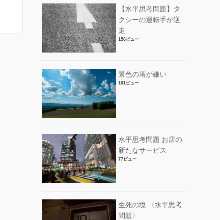
【水平思考問題】タ
クシーの運転手が逆
走
156ビュー
景色の塔が嫌い
101ビュー
水平思考問題 お店の
新たなサービス
77ビュー
生死の境 〈水平思考
問題〉