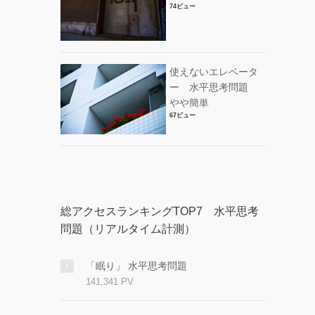
74ビュー
使えないエレベータ
ー 水平思考問題
やや簡単
67ビュー
総アクセスランキングTOP7 水平思考
問題（リアルタイム計測）
「眠り」 水平思考問題
141,341 PV