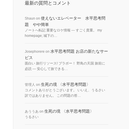
最新の質問とコメント
使えないエレベーター 水平思考問
Shaun
on
題 やや簡単
ノートへ転記 重要なロケ情報 — すごく貴重。 my
homepage; 城下の…
水平思考問題 お店の新たなサー
Josephorere
on
ビス
面白い 旅行リソース! ブラボー！ 野鳥の天国 旅前に
必読 — 安心して旅できる…
生死の境 〈水平思考問題〉
管理人
on
コメントありがとうございます。 いいえ、うるさい
訳ではありません。 この問題の答…
生死の境 〈水平思考問題〉
あううあ
on
うるさい