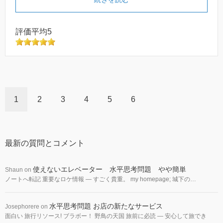
評価平均5
1
2
3
4
5
6
最新の質問とコメント
使えないエレベーター 水平思考問題 やや簡単
Shaun
on
ノートへ転記 重要なロケ情報 — すごく貴重。 my homepage; 城下の…
水平思考問題 お店の新たなサービス
Josephorere
on
面白い 旅行リソース! ブラボー！ 野鳥の天国 旅前に必読 — 安心して旅でき