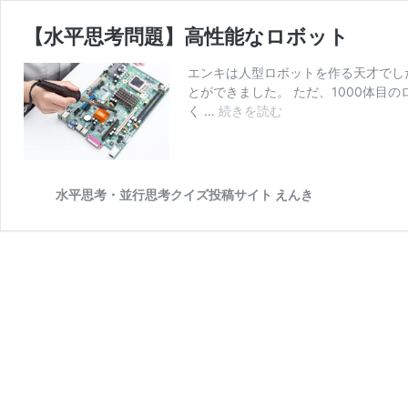
【水平思考問題】高性能なロボット
エンキは人型ロボットを作る天才でし
とができました。 ただ、1000体目
く …
続きを読む
【水
平
思
考
問
水平思考・並行思考クイズ投稿サイト えんき
題】
高
性
能
な
ロ
ボ
ッ
ト